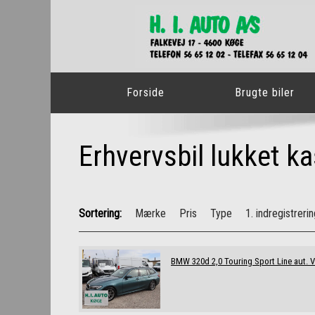
Forside
Brugte biler
Erhvervsbil lukket k
Mærke
Pris
Type
1. indregistreri
BMW 320d 2,0 Touring Sport Line aut. 