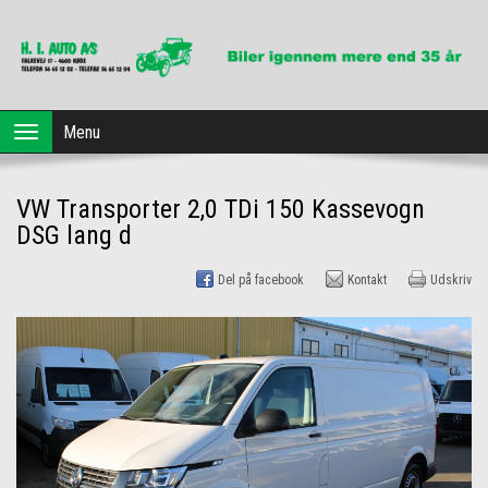
Forside
Menu
Toggle
navigation
Brugte biler
VW Transporter 2,0 TDi 150 Kassevogn
Dansk Erhvervsleasing
DSG lang d
Profil
Del på facebook
Kontakt
Udskriv
Værksted
Kontakt os