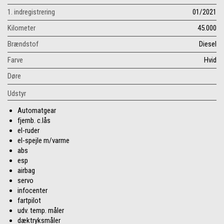
1. indregistrering
01/2021
Kilometer
45.000
Brændstof
Diesel
Farve
Hvid
Døre
Udstyr
Automatgear
fjernb. c.lås
el-ruder
el-spejle m/varme
abs
esp
airbag
servo
infocenter
fartpilot
udv. temp. måler
dæktryksmåler