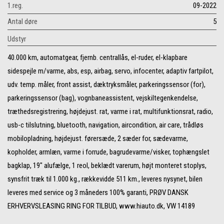
1.reg.
09-2022
Antal døre
5
Udstyr
40.000 km, automatgear, fjernb. centrallås, el-ruder, el-klapbare
sidespejle m/varme, abs, esp, airbag, servo, infocenter, adaptiv fartpilot,
udv. temp. måler, front assist, dæktryksmåler, parkeringssensor (for),
parkeringssensor (bag), vognbaneassistent, vejskiltegenkendelse,
træthedsregistrering, højdejust. rat, varme i rat, multifunktionsrat, radio,
usb-c tilslutning, bluetooth, navigation, aircondition, air care, trådløs
mobilopladning, højdejust. førersæde, 2 sæder for, sædevarme,
kopholder, armlæn, varme i forrude, bagrudevarme/visker, tophængslet
bagklap, 19" alufælge, 1 reol, beklædt varerum, højt monteret stoplys,
synsfrit træk til 1.000 kg., rækkevidde 511 km., leveres nysynet, bilen
leveres med service og 3 måneders 100% garanti, PRØV DANSK
ERHVERVSLEASING RING FOR TILBUD, www.hiauto.dk, VW 14189