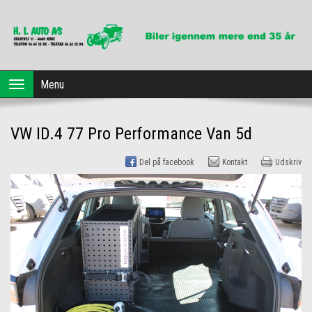
Forside
Menu
Toggle
navigation
Brugte biler
VW ID.4 77 Pro Performance Van 5d
Dansk Erhvervsleasing
Del på facebook
Kontakt
Udskriv
Profil
Værksted
Kontakt os