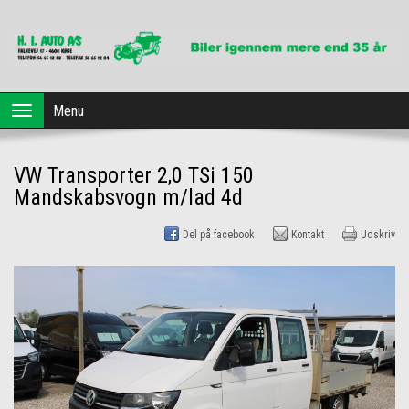
Forside
Menu
Toggle
navigation
Brugte biler
VW Transporter 2,0 TSi 150
Dansk Erhvervsleasing
Mandskabsvogn m/lad 4d
Profil
Del på facebook
Kontakt
Udskriv
Værksted
Kontakt os