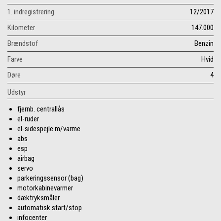
1. indregistrering
12/2017
Kilometer
147.000
Brændstof
Benzin
Farve
Hvid
Døre
4
Udstyr
fjernb. centrallås
el-ruder
el-sidespejle m/varme
abs
esp
airbag
servo
parkeringssensor (bag)
motorkabinevarmer
dæktryksmåler
automatisk start/stop
infocenter