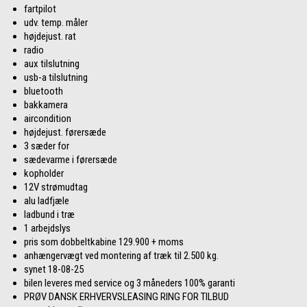
fartpilot
udv. temp. måler
højdejust. rat
radio
aux tilslutning
usb-a tilslutning
bluetooth
bakkamera
aircondition
højdejust. førersæde
3 sæder for
sædevarme i førersæde
kopholder
12V strømudtag
alu ladfjæle
ladbund i træ
1 arbejdslys
pris som dobbeltkabine 129.900 + moms
anhængervægt ved montering af træk til 2.500 kg.
synet 18-08-25
bilen leveres med service og 3 måneders 100% garanti
PRØV DANSK ERHVERVSLEASING RING FOR TILBUD