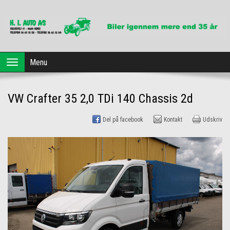
Forside
Menu
Toggle
navigation
Brugte biler
VW Crafter 35 2,0 TDi 140 Chassis 2d
Dansk Erhvervsleasing
Del på facebook
Kontakt
Udskriv
Profil
Værksted
Kontakt os