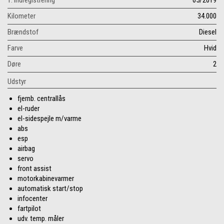
1. indregistrering
05/2019
Kilometer
34.000
Brændstof
Diesel
Farve
Hvid
Døre
2
Udstyr
fjernb. centrallås
el-ruder
el-sidespejle m/varme
abs
esp
airbag
servo
front assist
motorkabinevarmer
automatisk start/stop
infocenter
fartpilot
udv. temp. måler