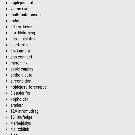
højdejust. rat
varme i rat
multifunktionsrat
radio
sd kortlæser
aux tilslutning
usb-a tilslutning
bluetooth
bakkamera
app connect
mirror link
apple carplay
android auto
aircondition
højdejust. førersæde
3 sæder for
kopholder
armlæn
12V strømudtag
16" alufælge
4 arbejdslys
4 blitzblink