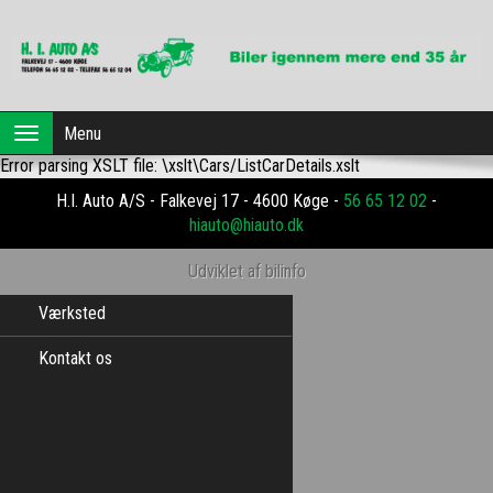
Forside
Menu
Toggle
navigation
Error parsing XSLT file: \xslt\Cars/ListCarDetails.xslt
Brugte biler
H.I. Auto A/S - Falkevej 17 - 4600 Køge -
56 65 12 02
-
Dansk Erhvervsleasing
hiauto@hiauto.dk
Profil
Udviklet af bilinfo
Værksted
Kontakt os