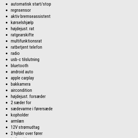
automatisk start/stop
regnsensor
aktiv bremseassistent
kørselshjælp
højdejust. rat
ratgearskifte
multifunktionsrat
ratbetjent telefon
radio
usb-c tilslutning
bluetooth
android auto
apple carplay
bakkamera
aircondition
højdejust. forsæder
2 sæder for
sædevarme i førersæde
kopholder
armlæn
12V strømudtag
2 hylder over fører