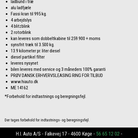
ladbund i træ
alu ladfjæle
Fassi kran til 995 kg.
4 arbejdslys
4 blitzblink
2 rotorblink
kan leveres som dobbeltkabine til 259.900 + moms
synsfrit træk til 3.500 kg.
13.9 kilometer pr. liter diesel
diesel partikel filter
leveres nysynet
bilen leveres med service og 3 måneders 100% garanti
PRØV DANSK ERHVERVSLEASING RING FOR TILBUD
www.hiauto.dk
ME 14162
*Forbehold for indtastnings og beregningsfejl.
Der tages forbehold for indtastnings- og beregningsfejl.
H.I. Auto A/S - Falkevej 17 - 4600 Køge -
56 65 12 02
-