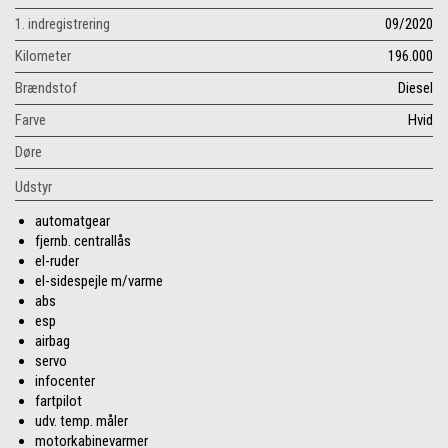
1. indregistrering
09/2020
Kilometer
196.000
Brændstof
Diesel
Farve
Hvid
Døre
Udstyr
automatgear
fjernb. centrallås
el-ruder
el-sidespejle m/varme
abs
esp
airbag
servo
infocenter
fartpilot
udv. temp. måler
motorkabinevarmer