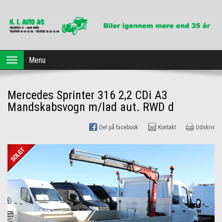
Forside
Menu
Toggle
navigation
Brugte biler
Mercedes Sprinter 316 2,2 CDi A3
Dansk Erhvervsleasing
Mandskabsvogn m/lad aut. RWD d
Profil
Del på facebook
Kontakt
Udskriv
Værksted
Kontakt os