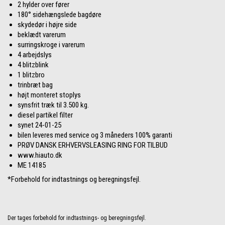
2 hylder over fører
180° sidehængslede bagdøre
skydedør i højre side
beklædt varerum
surringskroge i varerum
4 arbejdslys
4 blitzblink
1 blitzbro
trinbræt bag
højt monteret stoplys
synsfrit træk til 3.500 kg.
diesel partikel filter
synet 24-01-25
bilen leveres med service og 3 måneders 100% garanti
PRØV DANSK ERHVERVSLEASING RING FOR TILBUD
www.hiauto.dk
ME 14185
*Forbehold for indtastnings og beregningsfejl.
Der tages forbehold for indtastnings- og beregningsfejl.