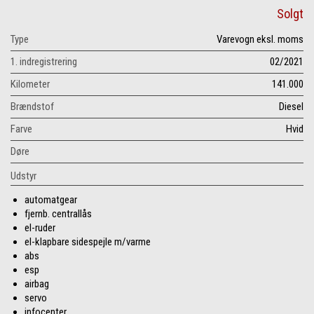
Solgt
Type
Varevogn eksl. moms
1. indregistrering
02/2021
Kilometer
141.000
Brændstof
Diesel
Farve
Hvid
Døre
Udstyr
automatgear
fjernb. centrallås
el-ruder
el-klapbare sidespejle m/varme
abs
esp
airbag
servo
infocenter