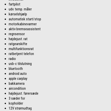
fartpilot
udv. temp. måler
kørselshjælp
automatisk start/stop
motorkabinevarmer
aktiv bremseassistent
regnsensor
højdejust. rat
ratgearskifte
multifunktionsrat
ratbetjent telefon
radio
usb-c tilslutning
bluetooth
android auto
apple carplay
bakkamera
aircondition
højdejust. førersæde
3 sæder for
kopholder
12V strømudtag