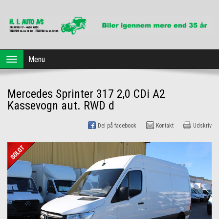
Forside
Menu
Toggle
navigation
Brugte biler
Mercedes Sprinter 317 2,0 CDi A2
Dansk Erhvervsleasing
Kassevogn aut. RWD d
Profil
Del på facebook
Kontakt
Udskriv
Værksted
Kontakt os