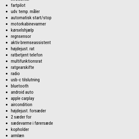
fartpilot
udv. temp. måler
automatisk start/stop
motorkabinevarmer
kørselshjælp
regnsensor
aktiv bremseassistent
højdejust. rat
ratbetjent telefon
multifunktionsrat
ratgearskifte
radio
usb-c tilslutning
bluetooth
android auto
apple carplay
aircondition
højdejust. forsæder
2 sæder for
sædevarme i førersæde
kopholder
armlæn