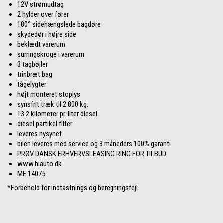
12V strømudtag
2 hylder over fører
180° sidehængslede bagdøre
skydedør i højre side
beklædt varerum
surringskroge i varerum
3 tagbøjler
trinbræt bag
tågelygter
højt monteret stoplys
synsfrit træk til 2.800 kg.
13.2 kilometer pr. liter diesel
diesel partikel filter
leveres nysynet
bilen leveres med service og 3 måneders 100% garanti
PRØV DANSK ERHVERVSLEASING RING FOR TILBUD
www.hiauto.dk
ME 14075
*Forbehold for indtastnings og beregningsfejl.