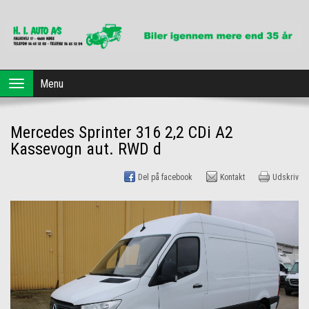
Forside
Menu
Toggle
navigation
Brugte biler
Mercedes Sprinter 316 2,2 CDi A2
Dansk Erhvervsleasing
Kassevogn aut. RWD d
Profil
Del på facebook
Kontakt
Udskriv
Værksted
Kontakt os