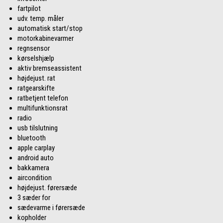
fartpilot
udv. temp. måler
automatisk start/stop
motorkabinevarmer
regnsensor
kørselshjælp
aktiv bremseassistent
højdejust. rat
ratgearskifte
ratbetjent telefon
multifunktionsrat
radio
usb tilslutning
bluetooth
apple carplay
android auto
bakkamera
aircondition
højdejust. førersæde
3 sæder for
sædevarme i førersæde
kopholder