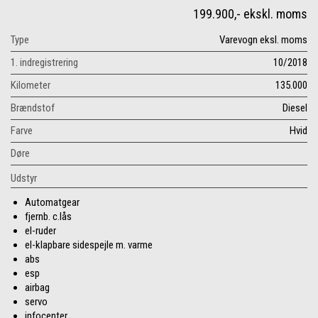
199.900,- ekskl. moms
Type
Varevogn eksl. moms
1. indregistrering
10/2018
Kilometer
135.000
Brændstof
Diesel
Farve
Hvid
Døre
Udstyr
Automatgear
fjernb. c.lås
el-ruder
el-klapbare sidespejle m. varme
abs
esp
airbag
servo
infocenter