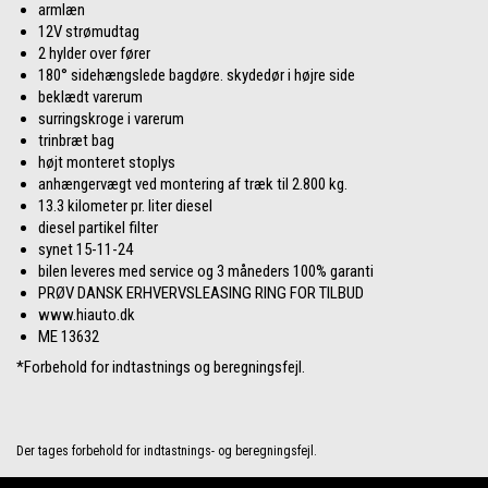
armlæn
12V strømudtag
2 hylder over fører
180° sidehængslede bagdøre. skydedør i højre side
beklædt varerum
surringskroge i varerum
trinbræt bag
højt monteret stoplys
anhængervægt ved montering af træk til 2.800 kg.
13.3 kilometer pr. liter diesel
diesel partikel filter
synet 15-11-24
bilen leveres med service og 3 måneders 100% garanti
PRØV DANSK ERHVERVSLEASING RING FOR TILBUD
www.hiauto.dk
ME 13632
*Forbehold for indtastnings og beregningsfejl.
Der tages forbehold for indtastnings- og beregningsfejl.