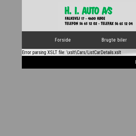
Forside
Brugte biler
Error parsing XSLT file: \xslt\Cars/ListCarDetails.xslt