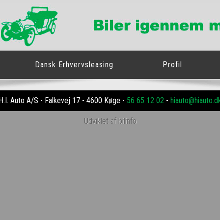
Dansk Erhvervsleasing
Profil
H.I. Auto A/S - Falkevej 17 - 4600 Køge -
56 65 12 02
-
hiauto@hiauto.d
Udviklet af bilinfo