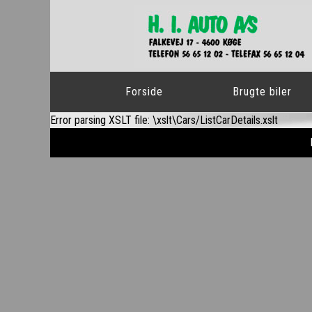
Forside
Brugte biler
Error parsing XSLT file: \xslt\Cars/ListCarDetails.xslt