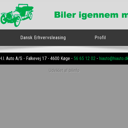
Dansk Erhvervsleasing
Profil
H.I. Auto A/S - Falkevej 17 - 4600 Køge -
56 65 12 02
-
hiauto@hiauto.d
Udviklet af bilinfo