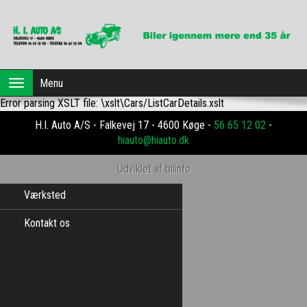
Forside
Menu
Toggle
navigation
Error parsing XSLT file: \xslt\Cars/ListCarDetails.xslt
Brugte biler
H.I. Auto A/S - Falkevej 17 - 4600 Køge -
56 65 12 02
-
Dansk Erhvervsleasing
hiauto@hiauto.dk
Profil
Udviklet af bilinfo
Værksted
Kontakt os