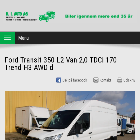
Forside
Menu
Toggle
navigation
Brugte biler
Ford Transit 350 L2 Van 2,0 TDCi 170
Dansk Erhvervsleasing
Trend H3 AWD d
Profil
Del på facebook
Kontakt
Udskriv
Værksted
Kontakt os