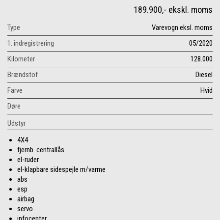
189.900,- ekskl. moms
Type
Varevogn eksl. moms
1. indregistrering
05/2020
Kilometer
128.000
Brændstof
Diesel
Farve
Hvid
Døre
Udstyr
4X4
fjernb. centrallås
el-ruder
el-klapbare sidespejle m/varme
abs
esp
airbag
servo
infocenter