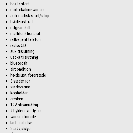
bakkestart
motorkabinevarmer
automatisk start/stop
højdejust. rat
ratgearskifte
multifunktionsrat
ratbetjent telefon
radio/CD
aux tilslutning
usb-a tilslutning
bluetooth
aircondition
højdejust. førersæde
3 sæder for
sædevarme
kopholder
armlæn
12V strømudtag
2 hylder over fører
varme i forrude
ladbund i træ
2 arbejdslys