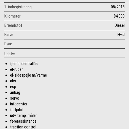
1. indregistrering
08/2018
Kilometer
84.000
Brændstof
Diesel
Farve
Hvid
Døre
Udstyr
fjernb. centrallås
el-ruder
el-sidespejle m/varme
abs
esp
airbag
servo
infocenter
fartpilot
udv. temp. måler
førerassistance
traction control