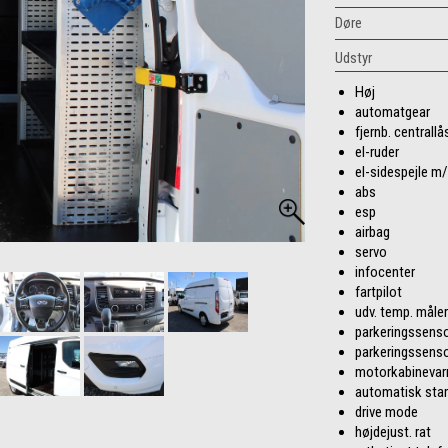
Døre
Udstyr
Høj
automatgear
fjernb. centrallå
el-ruder
el-sidespejle m
abs
esp
airbag
servo
infocenter
fartpilot
udv. temp. måler
parkeringssenso
parkeringssenso
motorkabinevar
automatisk sta
drive mode
højdejust. rat