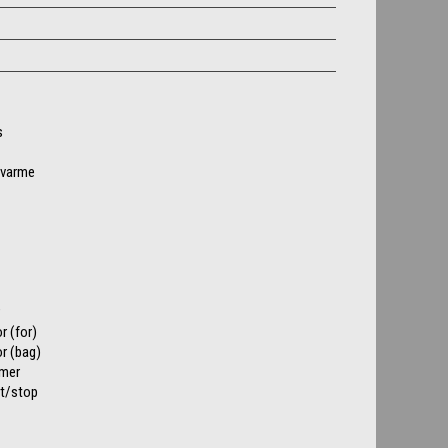
s
/varme
r (for)
r (bag)
mer
rt/stop