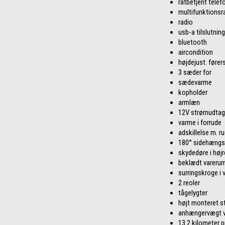
ratbetjent telef
multifunktionsr
radio
usb-a tilslutning
bluetooth
aircondition
højdejust. føre
3 sæder for
sædevarme
kopholder
armlæn
12V strømudtag
varme i forrude
adskillelse m. r
180° sidehængs
skydedøre i højr
beklædt vareru
surringskroge i
2 reoler
tågelygter
højt monteret s
anhængervægt ve
13.2 kilometer pr.