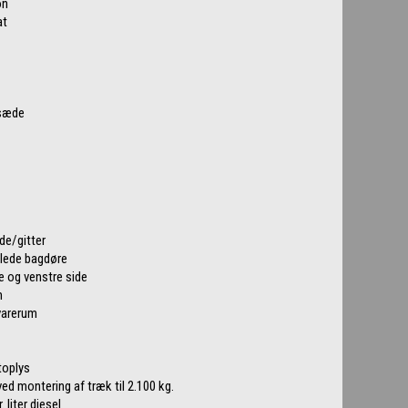
on
at
rsæde
ude/gitter
lede bagdøre
e og venstre side
m
 varerum
toplys
d montering af træk til 2.100 kg.
 liter diesel