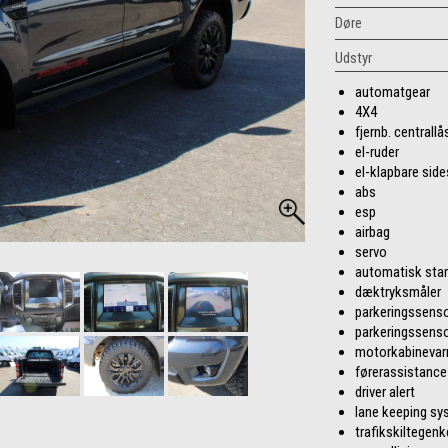
Døre
Udstyr
automatgear
4X4
fjernb. centrallå
el-ruder
el-klapbare sid
abs
esp
airbag
servo
automatisk sta
dæktryksmåler
parkeringssenso
parkeringssenso
motorkabinevar
førerassistance
driver alert
lane keeping sy
trafikskiltegen