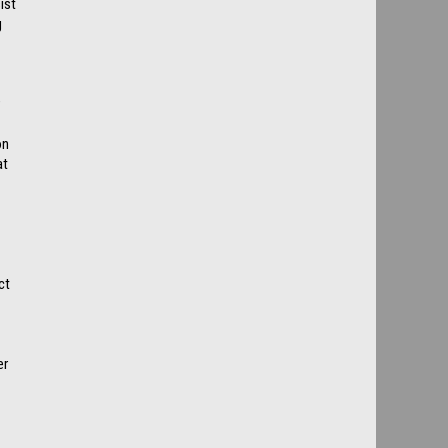
ist
g
on
at
ct
er