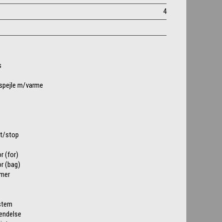
4
s
espejle m/varme
rt/stop
r (for)
r (bag)
mer
stem
kendelse