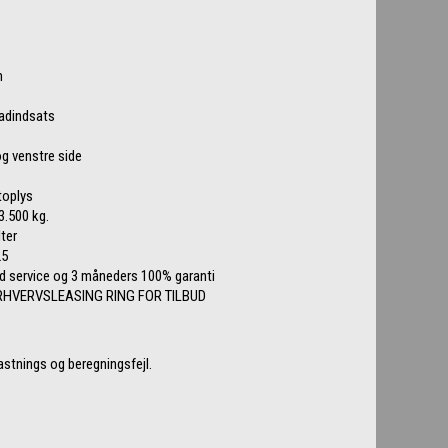
m
ladindsats
og venstre side
toplys
 3.500 kg.
lter
25
ed service og 3 måneders 100% garanti
HVERVSLEASING RING FOR TILBUD
astnings og beregningsfejl.