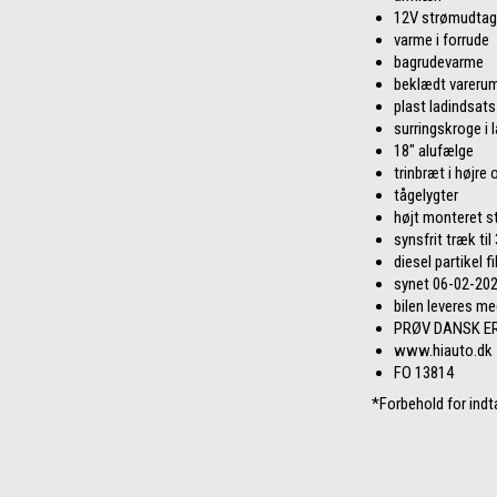
12V strømudtag
varme i forrude
bagrudevarme
beklædt vareru
plast ladindsats
surringskroge i 
18" alufælge
trinbræt i højre 
tågelygter
højt monteret s
synsfrit træk til
diesel partikel fi
synet 06-02-20
bilen leveres m
PRØV DANSK ER
www.hiauto.dk
FO 13814
*Forbehold for indt