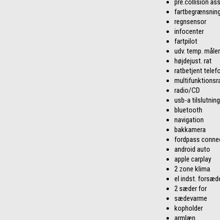
pre.collision ass
fartbegrænsnin
regnsensor
infocenter
fartpilot
udv. temp. måler
højdejust. rat
ratbetjent telef
multifunktionsr
radio/CD
usb-a tilslutning
bluetooth
navigation
bakkamera
fordpass conne
android auto
apple carplay
2 zone klima
el indst. forsæd
2 sæder for
sædevarme
kopholder
armlæn