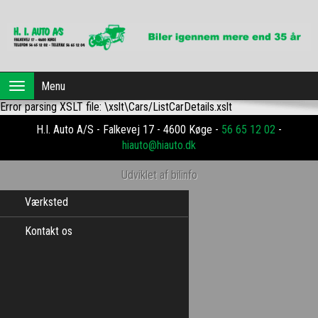
Forside
Menu
Toggle
navigation
Error parsing XSLT file: \xslt\Cars/ListCarDetails.xslt
Brugte biler
H.I. Auto A/S - Falkevej 17 - 4600 Køge -
56 65 12 02
-
Dansk Erhvervsleasing
hiauto@hiauto.dk
Profil
Udviklet af bilinfo
Værksted
Kontakt os